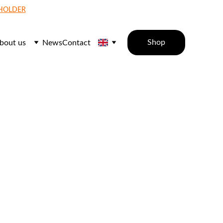
 HOLDER
Shop
bout us
News
Contact