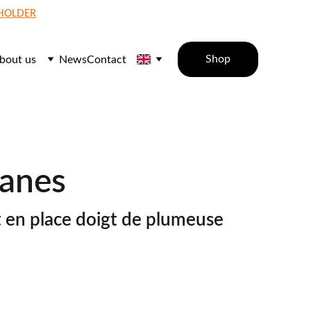
 HOLDER
Shop
bout us
News
Contact
anes
 en place doigt de plumeuse