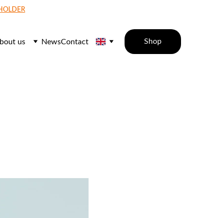
 HOLDER
Shop
bout us
News
Contact